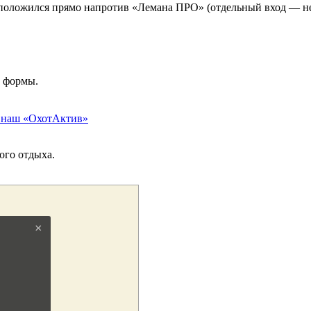
сположился прямо напротив «Лемана ПРО» (отдельный вход — не
й формы.
 в наш «ОхотАктив»
ого отдыха.